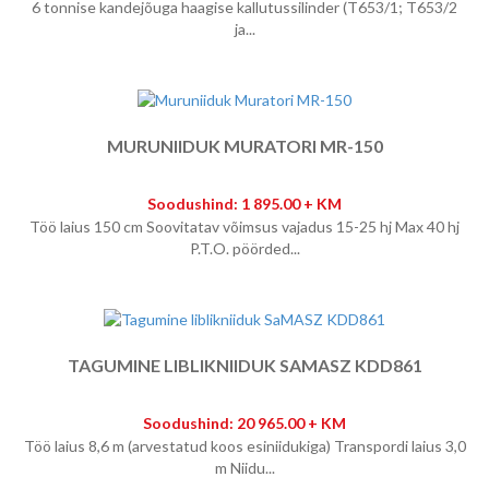
6 tonnise kandejõuga haagise kallutussilinder (T653/1; T653/2
ja...
MURUNIIDUK MURATORI MR-150
Soodushind: 1 895.00 + KM
Töö laius 150 cm Soovitatav võimsus vajadus 15-25 hj Max 40 hj
P.T.O. pöörded...
TAGUMINE LIBLIKNIIDUK SAMASZ KDD861
Soodushind: 20 965.00 + KM
Töö laius 8,6 m (arvestatud koos esiniidukiga) Transpordi laius 3,0
m Niidu...