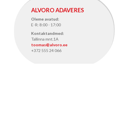
ALVORO ADAVERES
Oleme avatud:
E-R: 8:00 - 17:00
Kontaktandmed:
Tallinna mnt.1A
toomas@alvoro.ee
+372 555 24 066
ALVORO TALLINNAS
Oleme avatud:
E-R: 8:15 - 17:15
Kontaktandmed:
Pärnu mnt. 386, Tallinn
info@alvoro.ee
+372 50 46 286