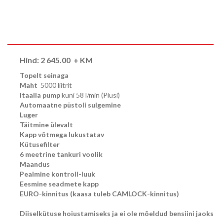
Hind:
2 645.00
+ KM
Topelt seinaga
Maht
5000 liitrit
Itaalia pump
kuni 58 l/min (Piusi)
Automaatne püstoli sulgemine
Luger
Täitmine ülevalt
Kapp võtmega lukustatav
Kütusefilter
6 meetrine tankuri voolik
Maandus
Pealmine kontroll-luuk
Eesmine seadmete kapp
EURO-kinnitus (kaasa tuleb CAMLOCK-kinnitus)
Diiselkütuse hoiustamiseks ja ei ole mõeldud bensiini jaoks