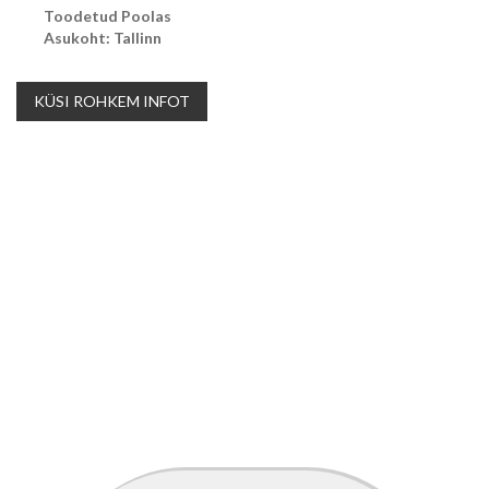
Toodetud Poolas
Asukoht: Tallinn
KÜSI ROHKEM INFOT