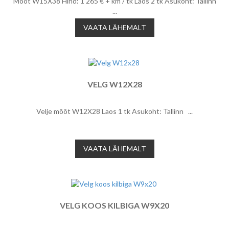
Mõõt W15X38 Hind: 1 265 € + km / tk Laos 2 tk Asukoht: Tallinn
...
VAATA LÄHEMALT
VELG W12X28
Velje mõõt W12X28 Laos 1 tk Asukoht: Tallinn ...
VAATA LÄHEMALT
VELG KOOS KILBIGA W9X20