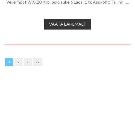
Velje mõõt W9X20 Kilbi poldiauke 6 Laos: 1 tk Asukoht: Tallinn ...
VAATA LÄHEMALT
1
2
»
»»