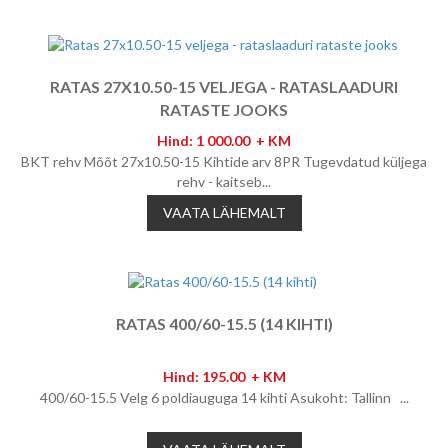
RATAS 27X10.50-15 VELJEGA - RATASLAADURI
RATASTE JOOKS
Hind: 1 000.00 + KM
BKT rehv Mõõt 27x10.50-15 Kihtide arv 8PR Tugevdatud küljega
rehv - kaitseb...
VAATA LÄHEMALT
RATAS 400/60-15.5 (14 KIHTI)
Hind: 195.00 + KM
400/60-15.5 Velg 6 poldiauguga 14 kihti Asukoht: Tallinn ...