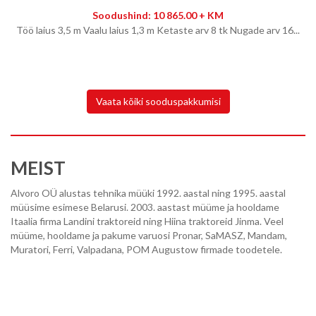
Soodushind: 10 865.00 + KM
Töö laius 3,5 m Vaalu laius 1,3 m Ketaste arv 8 tk Nugade arv 16...
Vaata kõiki sooduspakkumisi
MEIST
Alvoro OÜ alustas tehnika müüki 1992. aastal ning 1995. aastal
müüsime esimese Belarusi. 2003. aastast müüme ja hooldame
Itaalia firma Landini traktoreid ning Hiina traktoreid Jinma. Veel
müüme, hooldame ja pakume varuosi Pronar, SaMASZ, Mandam,
Muratori, Ferri, Valpadana, POM Augustow firmade toodetele.