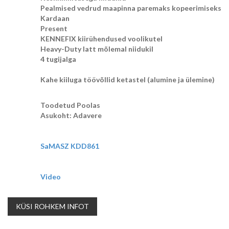
Pealmised vedrud maapinna paremaks kopeerimiseks
Kardaan
Present
KENNEFIX kiirühendused voolikutel
Heavy-Duty latt mõlemal niidukil
4 tugijalga
Kahe kiiluga töövõllid ketastel (alumine ja ülemine)
Toodetud Poolas
Asukoht: Adavere
SaMASZ KDD861
Video
KÜSI ROHKEM INFOT