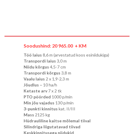
Soodushind:
20 965.00
+ KM
Töö laius
8,6 m (arvestatud koos esiniidukiga)
Transpordi laius
3,0 m
Niidu kõrgus
4,5-7 cm
Transpordi kõrgus
3,8 m
Vaalu laius
2 x 1,9-2,3 m
Jõudlus
~ 10 ha/h
Ketaste arv
7 x 2 tk
PTO pöörded
1000 p/min
Min jõu vajadus
130 p/min
3-punkti kinnitus
kat. II/III
Mass
2125 kg
Hüdrauliline kaitse mõlemal tiival
Silindriga liigutatavad tiivad
Keskkinnitusega niidukid