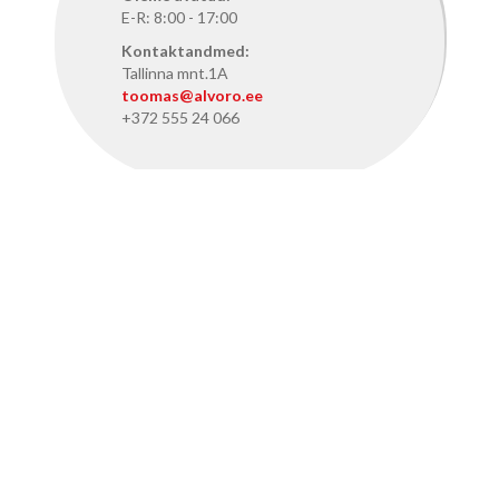
E-R: 8:00 - 17:00
Kontaktandmed:
Tallinna mnt.1A
toomas@alvoro.ee
+372 555 24 066
ALVORO TALLINNAS
Oleme avatud:
E-R: 8:15 - 17:15
Kontaktandmed:
Pärnu mnt. 386, Tallinn
info@alvoro.ee
+372 50 46 286