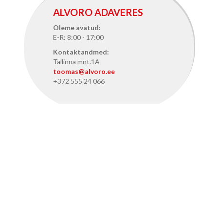
ALVORO ADAVERES
Oleme avatud:
E-R: 8:00 - 17:00
Kontaktandmed:
Tallinna mnt.1A
toomas@alvoro.ee
+372 555 24 066
ALVORO TALLINNAS
Oleme avatud:
E-R: 8:15 - 17:15
Kontaktandmed:
Pärnu mnt. 386, Tallinn
info@alvoro.ee
+372 50 46 286