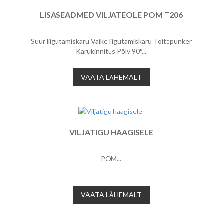
LISASEADMED VILJATEOLE POM T206
Suur liigutamiskäru Väike liigutamiskäru Toitepunker
Kärukinnitus Põlv 90°...
VAATA LÄHEMALT
VILJATIGU HAAGISELE
POM...
VAATA LÄHEMALT