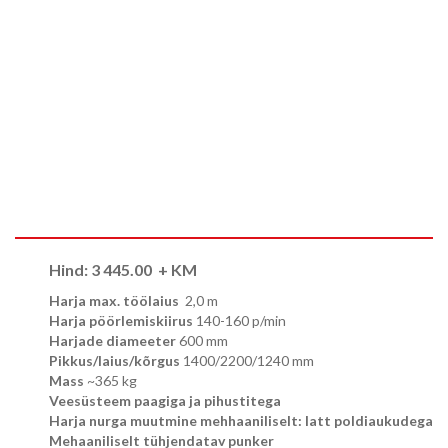
Hind:
3 445.00
+ KM
Harja max. töölaius
2,0 m
Harja pöörlemiskiirus
140-160 p/min
Harjade diameeter
600 mm
Pikkus/laius/kõrgus
1400/2200/1240 mm
Mass
~365 kg
Veesüsteem paagiga ja pihustitega
Harja nurga muutmine mehhaaniliselt: latt poldiaukudega
Mehaaniliselt tühjendatav punker