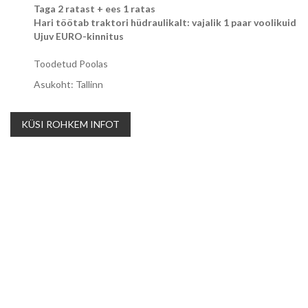
Taga 2 ratast + ees 1 ratas
Hari töötab traktori hüdraulikalt: vajalik 1 paar voolikuid
Ujuv EURO-kinnitus
Toodetud Poolas
Asukoht: Tallinn
KÜSI ROHKEM INFOT