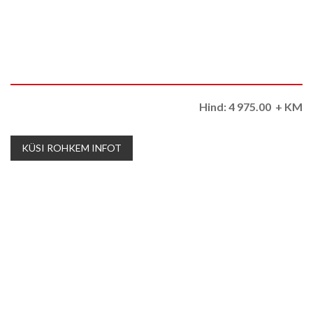
Hind:
4 975.00
+ KM
KÜSI ROHKEM INFOT