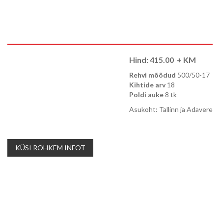
Hind:
415.00
+ KM
Rehvi mõõdud
500/50-17
Kihtide arv
18
Poldi auke
8 tk
Asukoht: Tallinn ja Adavere
KÜSI ROHKEM INFOT