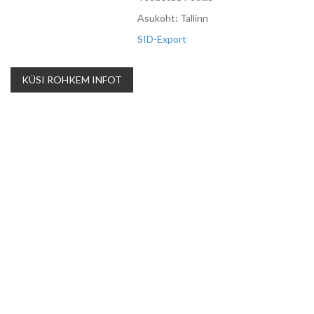
Asukoht: Tallinn
SID-Export
KÜSI ROHKEM INFOT