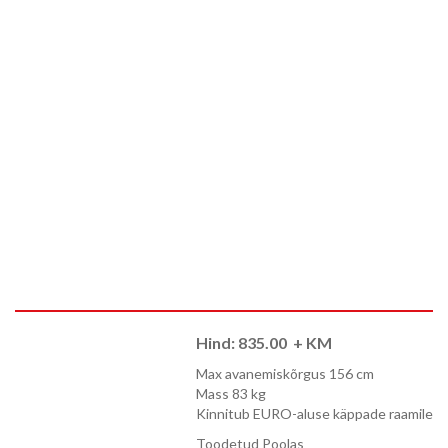
Hind:
835.00
+ KM
Max avanemiskõrgus 156 cm
Mass 83 kg
Kinnitub EURO-aluse käppade raamile
Toodetud Poolas