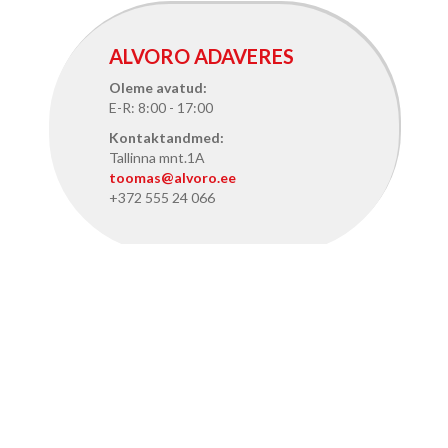
ALVORO ADAVERES
Oleme avatud:
E-R: 8:00 - 17:00
Kontaktandmed:
Tallinna mnt.1A
toomas@alvoro.ee
+372 555 24 066
ALVORO TALLINNAS
Oleme avatud:
E-R: 8:15 - 17:15
Kontaktandmed:
Pärnu mnt. 386, Tallinn
info@alvoro.ee