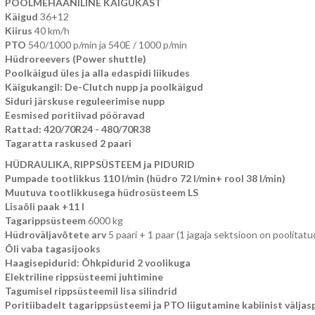
POOLMEHAANILINE KÄIGUKAST
Käigud
36+12
Kiirus
40 km/h
PTO
540/1000 p/min ja 540E / 1000 p/min
Hüdroreevers (Power shuttle)
Poolkäigud
üles ja alla edaspidi liikudes
Käigukangil: De-Clutch nupp ja poolkäigud
Siduri järskuse reguleerimise nupp
Eesmised poritiivad pööravad
Rattad: 420/70R24 - 480/70R38
Tagaratta raskused 2 paari
HÜDRAULIKA, RIPPSÜSTEEM ja PIDURID
Pumpade tootlikkus 110 l/min (hüdro 72 l/min+ rool 38 l/min)
Muutuva tootlikkusega hüdrosüsteem LS
Lisaõli paak +11 l
Tagarippsüsteem
6000 kg
Hüdroväljavõtete arv
5 paari + 1 paar (1 jagaja sektsioon on poolitatu
Õli vaba tagasijooks
Haagisepidurid: Õhkpidurid 2 voolikuga
Elektriline rippsüsteemi juhtimine
Tagumisel rippsüsteemil lisa silindrid
Poritiibadelt tagarippsüsteemi ja PTO liigutamine kabiinist väljas