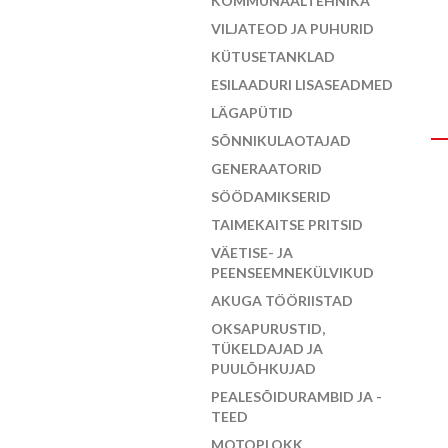
KOMMUNAALTEHNIKA
VILJATEOD JA PUHURID
KÜTUSETANKLAD
ESILAADURI LISASEADMED
LÄGAPÜTID
SÕNNIKULAOTAJAD
GENERAATORID
SÖÖDAMIKSERID
TAIMEKAITSE PRITSID
VÄETISE- JA
PEENSEEMNEKÜLVIKUD
AKUGA TÖÖRIISTAD
OKSAPURUSTID,
TÜKELDAJAD JA
PUULÕHKUJAD
PEALESÕIDURAMBID JA -
TEED
MOTOPLOKK