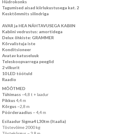
Hüdrokonks
Tagumised aisad kiirlukustusega kat. 2
Kesktõmmits silindriga
AVAR ja HEA NÄHTAVUSEGA KABIIN
Kabiini vedrustus: amortidega
Delux õhkiste: GRAMMER
Kõrvalistuja iste
Konditsioneer
Avatav katuseluuk
Teleskoopvarrega peeglid
2 vilkurit
10 LED töötuld
Raadio
MÕÕTMED
Tühimass
~4,8 t + laadur
Pikkus
4,4 m
Kõrgus
~2,8 m
Pöörderaadius
~ 4,4 m
Esilaadur Sigma4 L30tm (Itaalia)
Tõstevõime 2000 kg
Tõstekõrgus ~ 3,8 m