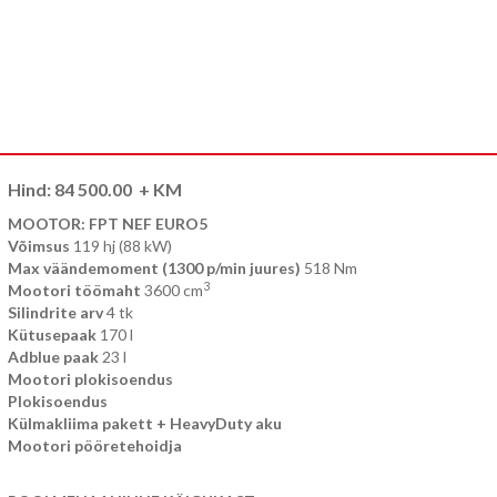
Hind:
84 500.00
+ KM
MOOTOR: FPT NEF EURO5
Võimsus
119 hj (88 kW)
Max väändemoment (1300 p/min juures)
518 Nm
3
Mootori töömaht
3600 cm
Silindrite arv
4 tk
Kütusepaak
170 l
Adblue paak
23 l
Mootori plokisoendus
Plokisoendus
Külmakliima pakett + HeavyDuty aku
Mootori pööretehoidja