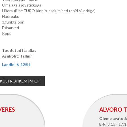
Omajagaja joystickuga
Hüdrauliline EURO-kinnitus (alumised tapid silindriga)
Hüdroaku
3.funktsioon
Esisarved
Kopp
Toodetud Itaalias
Asukoht: Tallinn
Landini 6-125H
KÜSI ROHKEM INFOT
VERES
ALVORO T
Oleme avatud:
E-R: 8:15 - 17:1