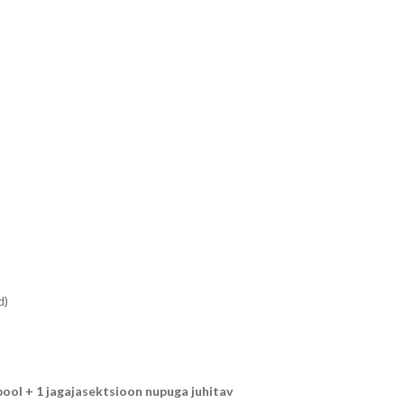
d)
pool + 1 jagajasektsioon nupuga juhitav