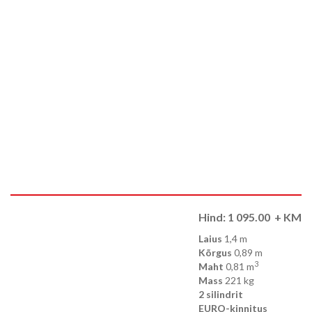
Hind:
1 095.00
+ KM
Laius
1,4 m
Kõrgus
0,89 m
3
Maht
0,81 m
Mass
221 kg
2 silindrit
EURO-kinnitus