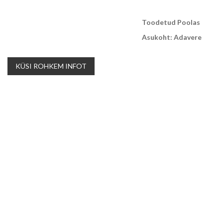
Toodetud Poolas
Asukoht: Adavere
KÜSI ROHKEM INFOT