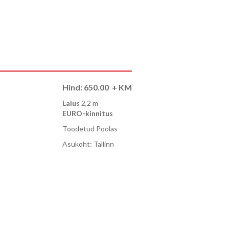
Hind:
650.00
+ KM
Laius
2,2 m
EURO-kinnitus
Toodetud Poolas
Asukoht: Tallinn