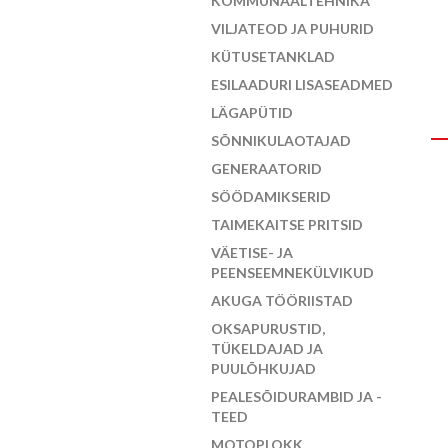
KOMMUNAALTEHNIKA
VILJATEOD JA PUHURID
KÜTUSETANKLAD
ESILAADURI LISASEADMED
LÄGAPÜTID
SÕNNIKULAOTAJAD
GENERAATORID
SÖÖDAMIKSERID
TAIMEKAITSE PRITSID
VÄETISE- JA
PEENSEEMNEKÜLVIKUD
AKUGA TÖÖRIISTAD
OKSAPURUSTID,
TÜKELDAJAD JA
PUULÕHKUJAD
PEALESÕIDURAMBID JA -
TEED
MOTOPLOKK