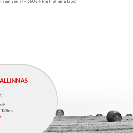
iramispuri) + 550 € + km (Tallinna laos)
ALLINNAS
5
ed:
Tallinn
e