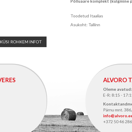
Põlluääre komplekt (külgmine pi
Toodetud Itaalias
Asukoht: Tallinn
KÜSI ROHKEM INFOT
VERES
ALVORO T
Oleme avatud:
E-R: 8:15 - 17:1
Kontaktandm
Pärnu mnt. 386, 
info@alvoro.e
+372 50 46 286