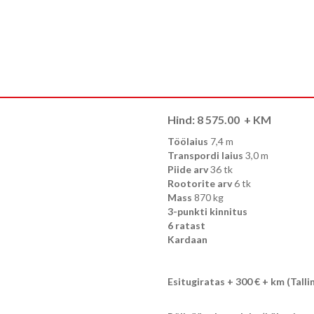
Hind:
8 575.00
+ KM
Töölaius
7,4 m
Transpordi laius
3,0 m
Piide arv
36 tk
Rootorite arv
6 tk
Mass
870 kg
3-punkti kinnitus
6 ratast
Kardaan
Esitugiratas + 300 € + km (Talli