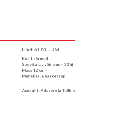
Hind:
61.00
+ KM
Kat 1 sõrmed
Soovitatav võimsus ~ 30 hj
Mass 12 kg
Munakas ja haaketapp
Asukoht: Adavere ja Tallinn