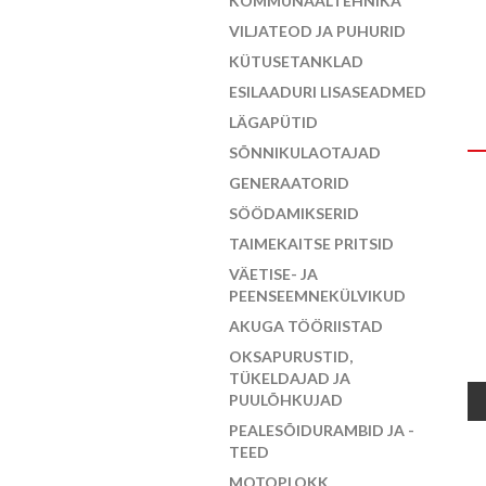
KOMMUNAALTEHNIKA
VILJATEOD JA PUHURID
KÜTUSETANKLAD
ESILAADURI LISASEADMED
LÄGAPÜTID
SÕNNIKULAOTAJAD
GENERAATORID
SÖÖDAMIKSERID
TAIMEKAITSE PRITSID
VÄETISE- JA
PEENSEEMNEKÜLVIKUD
AKUGA TÖÖRIISTAD
OKSAPURUSTID,
TÜKELDAJAD JA
PUULÕHKUJAD
PEALESÕIDURAMBID JA -
TEED
MOTOPLOKK