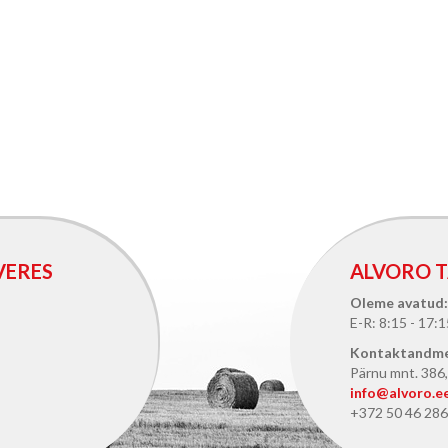
VERES
ALVORO T
Oleme avatud:
E-R: 8:15 - 17:1
Kontaktandm
Pärnu mnt. 386, 
info@alvoro.e
+372 50 46 286