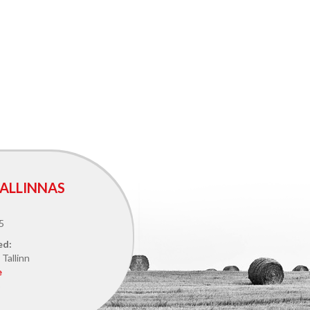
ALLINNAS
5
ed:
Tallinn
e