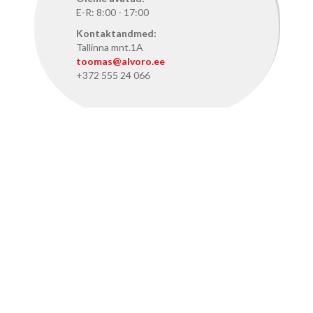
E-R: 8:00 - 17:00
Kontaktandmed:
Tallinna mnt.1A
toomas@alvoro.ee
+372 555 24 066
ALVORO TALLINNAS
Oleme avatud:
E-R: 8:15 - 17:15
Kontaktandmed:
Pärnu mnt. 386, Tallinn
info@alvoro.ee
+372 50 46 286