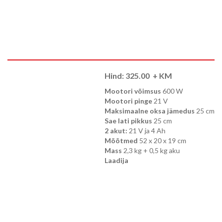
Hind:
325.00
+ KM
Mootori võimsus
600 W
Mootori pinge
21 V
Maksimaalne oksa jämedus
25 cm
Sae lati pikkus
25 cm
2 akut:
21 V ja 4 Ah
Mõõtmed
52 x 20 x 19 cm
Mass
2,3 kg + 0,5 kg aku
Laadija