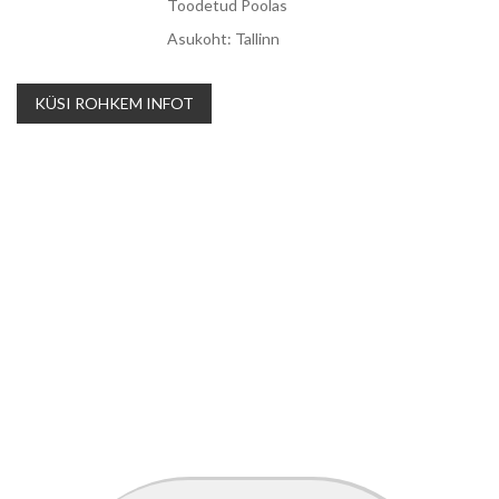
Toodetud Poolas
Asukoht: Tallinn
KÜSI ROHKEM INFOT