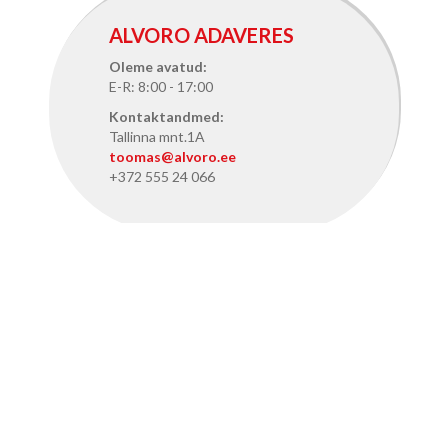
ALVORO ADAVERES
Oleme avatud:
E-R: 8:00 - 17:00
Kontaktandmed:
Tallinna mnt.1A
toomas@alvoro.ee
+372 555 24 066
ALVORO TALLINNAS
Oleme avatud:
E-R: 8:15 - 17:15
Kontaktandmed:
Pärnu mnt. 386, Tallinn
info@alvoro.ee
+372 50 46 286