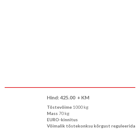
Hind:
425.00
+ KM
Tõstevõime
1000 kg
Mass
70 kg
EURO-kinnitus
Võimalik tõstekonksu kõrgust reguleerida