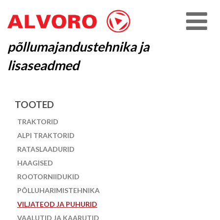
põllumajandustehnika ja
lisaseadmed
TOOTED
TRAKTORID
ALPI TRAKTORID
RATASLAADURID
HAAGISED
ROOTORNIIDUKID
PÕLLUHARIMISTEHNIKA
VILJATEOD JA PUHURID
VAALUTID JA KAARUTID