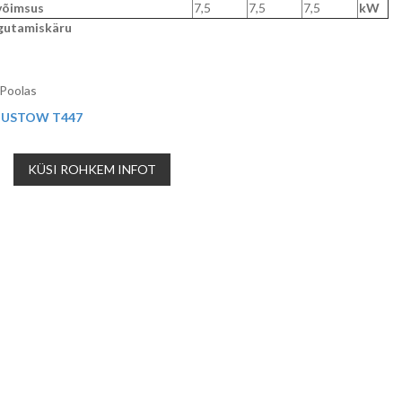
võimsus
7,5
7,5
7,5
kW
igutamiskäru
Poolas
USTOW T447
KÜSI ROHKEM INFOT