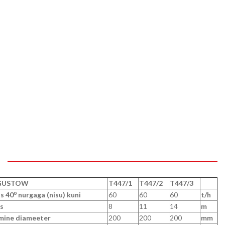
GUSTOW
T447/1
T447/2
T447/3
o
us 40
nurgaga (nisu) kuni
60
60
60
t/h
s
8
11
14
m
mine diameeter
200
200
200
mm