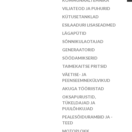
KOMMUNAALTEHNIKA
VILJATEOD JA PUHURID
KÜTUSETANKLAD
ESILAADURI LISASEADMED
LÄGAPÜTID
SÕNNIKULAOTAJAD
GENERAATORID
SÖÖDAMIKSERID
TAIMEKAITSE PRITSID
VÄETISE- JA
PEENSEEMNEKÜLVIKUD
AKUGA TÖÖRIISTAD
OKSAPURUSTID,
TÜKELDAJAD JA
PUULÕHKUJAD
PEALESÕIDURAMBID JA -
TEED
MOTOPLOKK