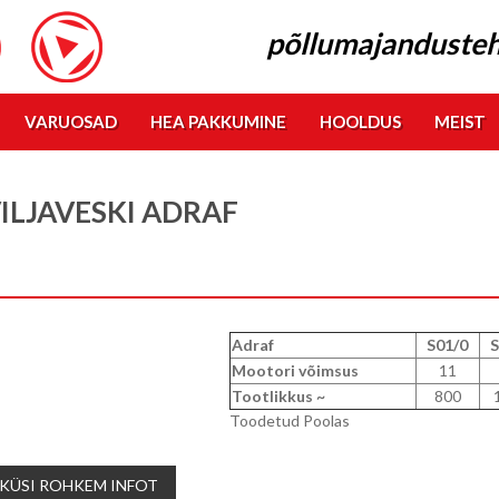
põllumajandusteh
VARUOSAD
HEA PAKKUMINE
HOOLDUS
MEIST
ILJAVESKI ADRAF
Adraf
S01/0
S
Mootori võimsus
11
Tootlikkus ~
800
Toodetud Poolas
KÜSI ROHKEM INFOT