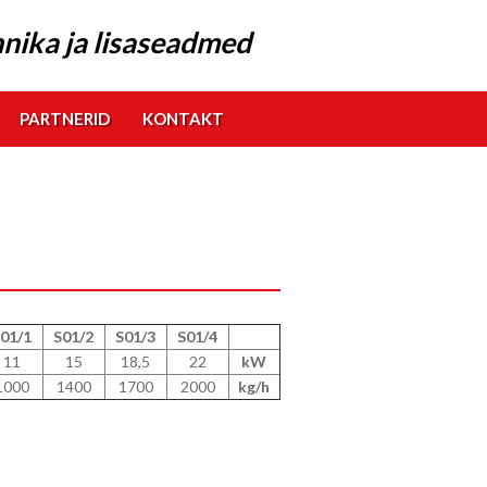
nika ja lisaseadmed
PARTNERID
KONTAKT
01/1
S01/2
S01/3
S01/4
11
15
18,5
22
kW
1000
1400
1700
2000
kg/h