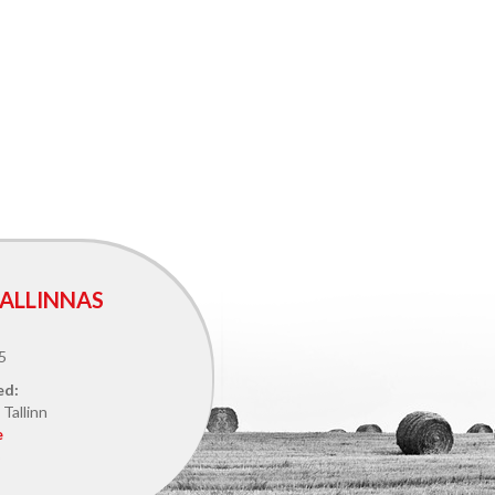
ALLINNAS
5
ed:
Tallinn
e