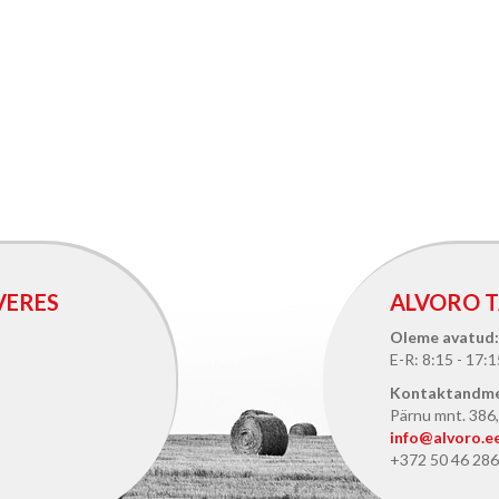
VERES
ALVORO T
Oleme avatud:
E-R: 8:15 - 17:1
Kontaktandm
Pärnu mnt. 386, 
info@alvoro.e
+372 50 46 286