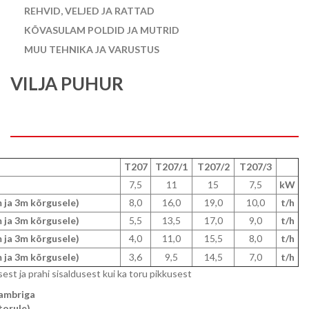
REHVID, VELJED JA RATTAD
KÕVASULAM POLDID JA MUTRID
MUU TEHNIKA JA VARUSTUS
VILJA PUHUR
T207
T207/1
T207/2
T207/3
7,5
11
15
7,5
kW
m ja 3m kõrgusele)
8,0
16,0
19,0
10,0
t/h
m ja 3m kõrgusele)
5,5
13,5
17,0
9,0
t/h
m ja 3m kõrgusele)
4,0
11,0
15,5
8,0
t/h
m ja 3m kõrgusele)
3,6
9,5
14,5
7,0
t/h
sest ja prahi sisaldusest kui ka toru pikkusest
lambriga
torule)