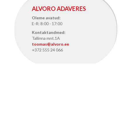
ALVORO ADAVERES
Oleme avatud:
E-R: 8:00 - 17:00
Kontaktandmed:
Tallinna mnt.1A
toomas@alvoro.ee
+372 555 24 066
ALVORO TALLINNAS
Oleme avatud:
E-R: 8:15 - 17:15
Kontaktandmed:
Pärnu mnt. 386, Tallinn
info@alvoro.ee
+372 50 46 286