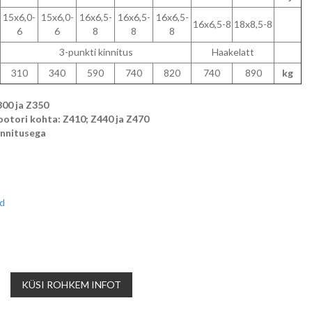
15x6,0-
15x6,0-
16x6,5-
16x6,5-
16x6,5-
16x6,5-8
18x8,5-8
6
6
8
8
8
3-punkti kinnitus
Haakelatt
310
340
590
740
820
740
890
kg
300 ja Z350
rootori kohta: Z410; Z440 ja Z470
kinnitusega
id
KÜSI ROHKEM INFOT