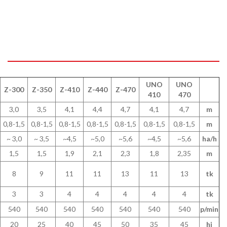
UNO
UNO
Z-300
Z-350
Z-410
Z-440
Z-470
410
470
3,0
3,5
4,1
4,4
4,7
4,1
4,7
m
0,8-1,5
0,8-1,5
0,8-1,5
0,8-1,5
0,8-1,5
0,8-1,5
0,8-1,5
m
~ 3,0
~ 3,5
~4,5
~5,0
~5,6
~4,5
~5,6
ha/h
1,5
1,5
1,9
2,1
2,3
1,8
2,35
m
8
9
11
11
13
11
13
tk
3
3
4
4
4
4
4
tk
540
540
540
540
540
540
540
p/min
20
25
40
45
50
35
45
hj