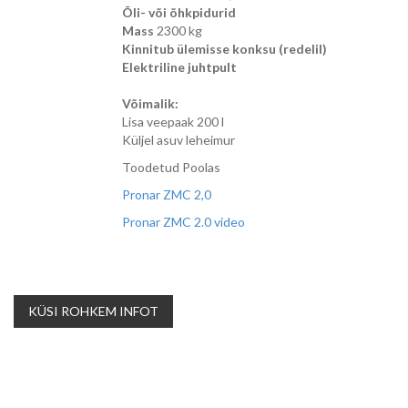
Õli- või õhkpidurid
Mass
2300 kg
Kinnitub ülemisse konksu (redelil)
Elektriline juhtpult
Võimalik:
Lisa veepaak 200 l
Küljel asuv leheimur
Toodetud Poolas
Pronar ZMC 2,0
Pronar ZMC 2.0 video
KÜSI ROHKEM INFOT