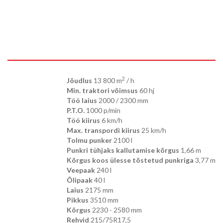
2
Jõudlus
13 800 m
/ h
Min. traktori võimsus
60 hj
Töö laius
2000 / 2300 mm
P.T.O.
1000 p/min
Töö kiirus
6 km/h
Max. transpordi kiirus
25 km/h
Tolmu punker
2100 l
Punkri tühjaks kallutamise kõrgus
1,66 m
Kõrgus koos ülesse tõstetud punkriga
3,77 m
Veepaak
240 l
Õlipaak
40 l
Laius
2175 mm
Pikkus
3510 mm
Kõrgus
2230 - 2580 mm
Rehvid
215/75R17,5