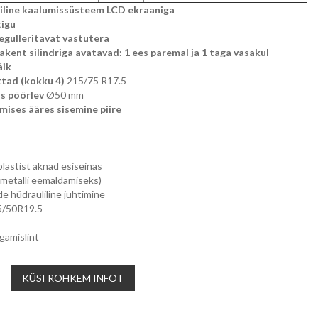
iline kaalumissüsteem LCD ekraaniga
tigu
regulleritavat vastutera
kent silindriga avatavad: 1 ees paremal ja 1 taga vasakul
äik
ttad (kokku 4)
215/75 R17.5
us pöörlev
Ø50 mm
mises ääres sisemine piire
lastist aknad esiseinas
metalli eemaldamiseks)
e hüdrauliline juhtimine
5/50R19.5
gamislint
KÜSI ROHKEM INFOT