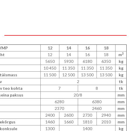
DVMP
12
14
16
18
3
aht
12
14
16
18
m
5650
5930
6180
6350
kg
10 450
11 350
11 350
11 350
kg
 täismass
11 500
12 500
13 500
13 500
kg
v
2
tk
v teo kohta
7
8
tk
seina paksus
20/8
mm
6280
6380
mm
2370
2460
mm
2400
2600
2730
2940
mm
sekõrgus
1460
1660
1810
2010
mm
konksule
1300
1400
kg