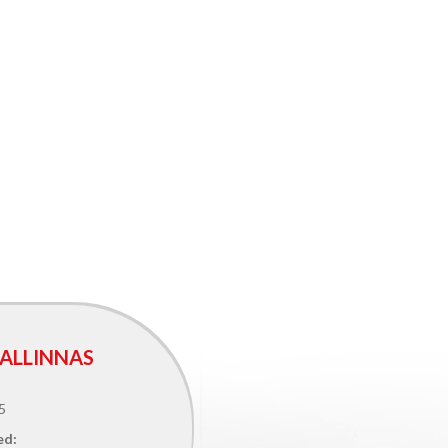
ALLINNAS
5
ed: