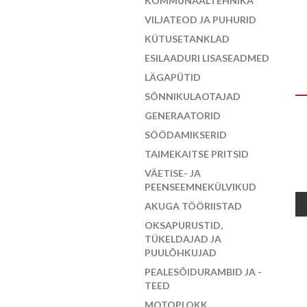
KOMMUNAALTEHNIKA
VILJATEOD JA PUHURID
KÜTUSETANKLAD
ESILAADURI LISASEADMED
LÄGAPÜTID
SÕNNIKULAOTAJAD
GENERAATORID
SÖÖDAMIKSERID
TAIMEKAITSE PRITSID
VÄETISE- JA
PEENSEEMNEKÜLVIKUD
AKUGA TÖÖRIISTAD
OKSAPURUSTID,
TÜKELDAJAD JA
PUULÕHKUJAD
PEALESÕIDURAMBID JA -
TEED
MOTOPLOKK