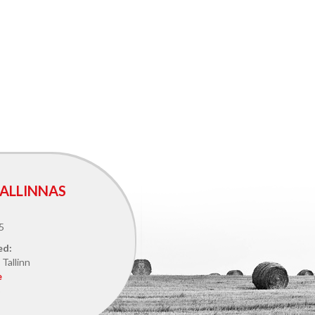
ALLINNAS
5
ed:
Tallinn
e