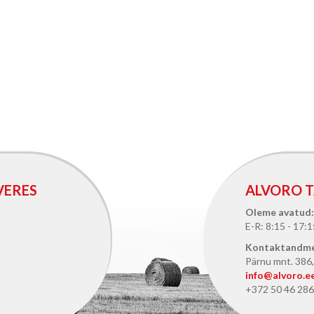
VERES
ALVORO T
Oleme avatud:
E-R: 8:15 - 17:1
Kontaktandm
Pärnu mnt. 386, 
info@alvoro.e
+372 50 46 286