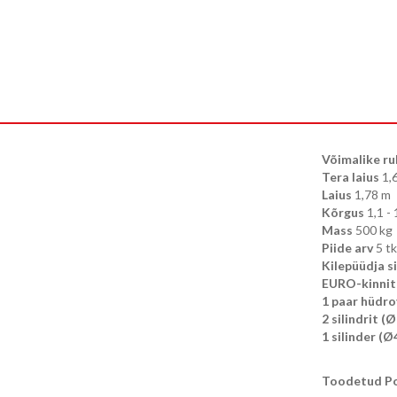
Võimalike ru
Tera laius
1,
Laius
1,78 m
Kõrgus
1,1 - 
Mass
500 kg
Piide arv
5 tk
Kilepüüdja s
EURO-kinnit
1 paar hüdro
2 silindrit (
1 silinder (
Toodetud Po