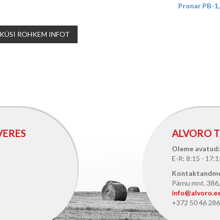
Pronar PB-1,
KÜSI ROHKEM INFOT
VERES
ALVORO T
Oleme avatud:
E-R: 8:15 - 17:1
Kontaktandm
Pärnu mnt. 386, 
info@alvoro.e
+372 50 46 286