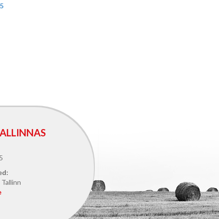
5
ALLINNAS
5
ed:
Tallinn
e