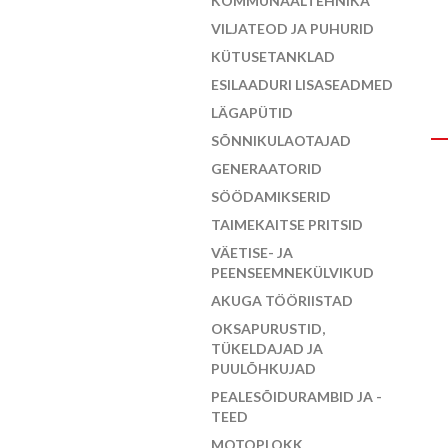
KOMMUNAALTEHNIKA
VILJATEOD JA PUHURID
KÜTUSETANKLAD
ESILAADURI LISASEADMED
LÄGAPÜTID
SÕNNIKULAOTAJAD
GENERAATORID
SÖÖDAMIKSERID
TAIMEKAITSE PRITSID
VÄETISE- JA
PEENSEEMNEKÜLVIKUD
AKUGA TÖÖRIISTAD
OKSAPURUSTID,
TÜKELDAJAD JA
PUULÕHKUJAD
PEALESÕIDURAMBID JA -
TEED
MOTOPLOKK