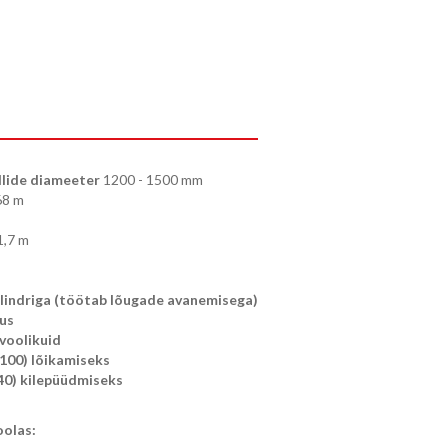
llide diameeter
1200 - 1500 mm
68 m
1,7 m
ilindriga (töötab lõugade avanemisega)
us
voolikuid
Ø100) lõikamiseks
Ø40) kilepüüdmiseks
olas: