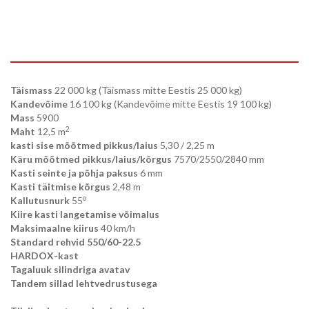
Täismass
22 000 kg (Täismass mitte Eestis 25 000 kg)
Kandevõime
16 100 kg (Kandevõime mitte Eestis 19 100 kg)
Mass
5900
2
Maht
12,5 m
kasti sise mõõtmed pikkus/laius
5,30 / 2,25 m
Käru mõõtmed pikkus/laius/kõrgus
7570/2550/2840 mm
Kasti seinte ja põhja paksus
6 mm
Kasti täitmise kõrgus
2,48 m
o
Kallutusnurk
55
Kiire kasti langetamise võimalus
Maksimaalne kiirus
40 km/h
Standard rehvid 550/60-22.5
HARDOX-kast
Tagaluuk silindriga avatav
Tandem sillad lehtvedrustusega