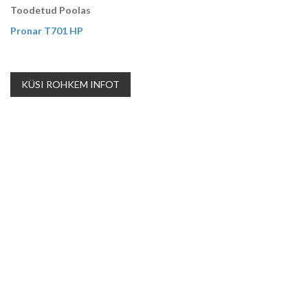
Toodetud Poolas
Pronar T701 HP
KÜSI ROHKEM INFOT