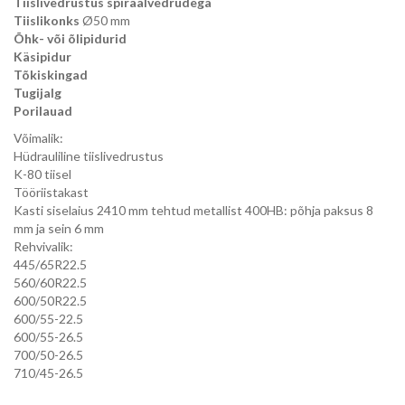
Tiislivedrustus spiraalvedrudega
Tiislikonks
Ø50 mm
Õhk- või õlipidurid
Käsipidur
Tõkiskingad
Tugijalg
Porilauad
Võimalik:
Hüdrauliline tiislivedrustus
K-80 tiisel
Tööriistakast
Kasti siselaius 2410 mm tehtud metallist 400HB: põhja paksus 8
mm ja sein 6 mm
Rehvivalik:
445/65R22.5
560/60R22.5
600/50R22.5
600/55-22.5
600/55-26.5
700/50-26.5
710/45-26.5