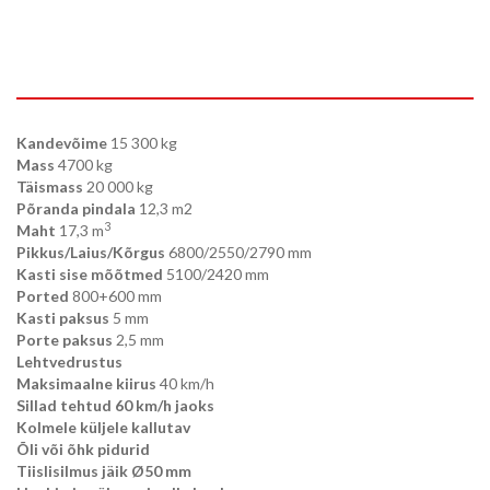
Kandevõime
15 300 kg
Mass
4700 kg
Täismass
20 000 kg
Põranda pindala
12,3 m2
3
Maht
17,3 m
Pikkus/Laius/Kõrgus
6800/2550/2790 mm
Kasti sise mõõtmed
5100/2420 mm
Ported
800+600 mm
Kasti paksus
5 mm
Porte paksus
2,5 mm
Lehtvedrustus
Maksimaalne kiirus
40 km/h
Sillad tehtud 60 km/h jaoks
Kolmele küljele kallutav
Õli või õhk pidurid
Tiislisilmus jäik Ø50 mm