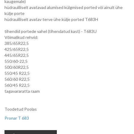
kaugemale)
hüdrauliliselt avatavad alumised külgmised ported või ainult ühe
külje porte
hüdrauliliselt avatav terve ühe külje ported T683H
tihendid portede vahel (tihendatud kast) - T683U
Võimalikud rehvid:
385/65R22,5
425/65R22,5
445/65R22,5
550/60-22,5
500/60R22,5
550/45 R22,5
560/60 R22,5
560/45 R22,5
tagavararatta raam
Toodetud Poolas
Pronar T 683