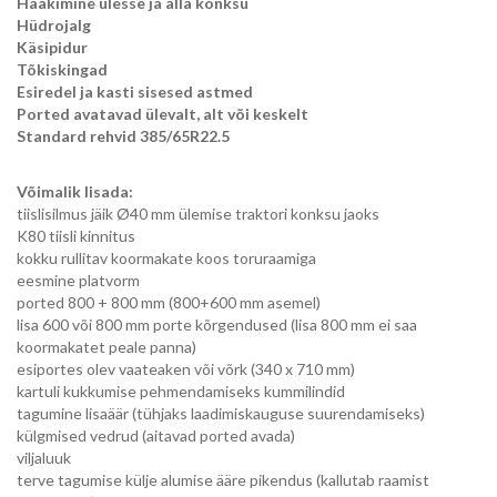
Haakimine ülesse ja alla konksu
Hüdrojalg
Käsipidur
Tõkiskingad
Esiredel ja kasti sisesed astmed
Ported avatavad ülevalt, alt või keskelt
Standard rehvid 385/65R22.5
Võimalik lisada:
tiislisilmus jäik Ø40 mm ülemise traktori konksu jaoks
K80 tiisli kinnitus
kokku rullitav koormakate koos toruraamiga
eesmine platvorm
ported 800 + 800 mm (800+600 mm asemel)
lisa 600 või 800 mm porte kõrgendused (lisa 800 mm ei saa
koormakatet peale panna)
esiportes olev vaateaken või võrk (340 x 710 mm)
kartuli kukkumise pehmendamiseks kummilindid
tagumine lisaäär (tühjaks laadimiskauguse suurendamiseks)
külgmised vedrud (aitavad ported avada)
viljaluuk
terve tagumise külje alumise ääre pikendus (kallutab raamist