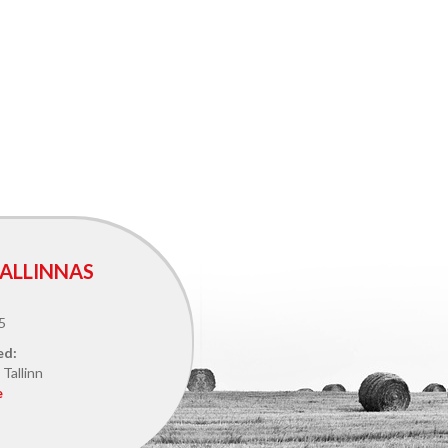
ALLINNAS
5
ed:
Tallinn
e