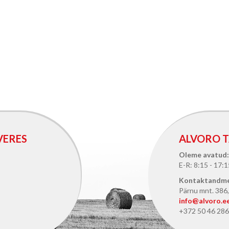
VERES
ALVORO T
Oleme avatud:
E-R: 8:15 - 17:1
Kontaktandm
Pärnu mnt. 386, 
info@alvoro.e
+372 50 46 286