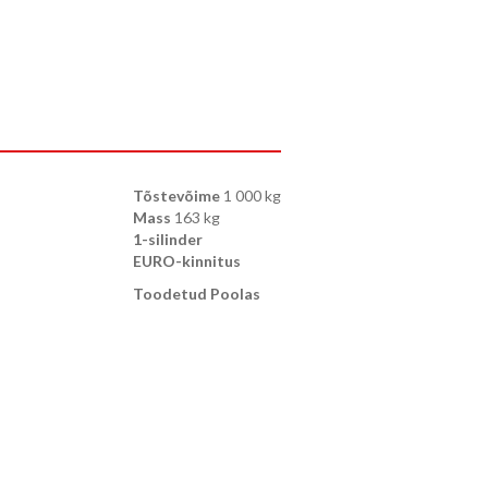
Tõstevõime
1 000 kg
Mass
163 kg
1-silinder
EURO-kinnitus
Toodetud Poolas