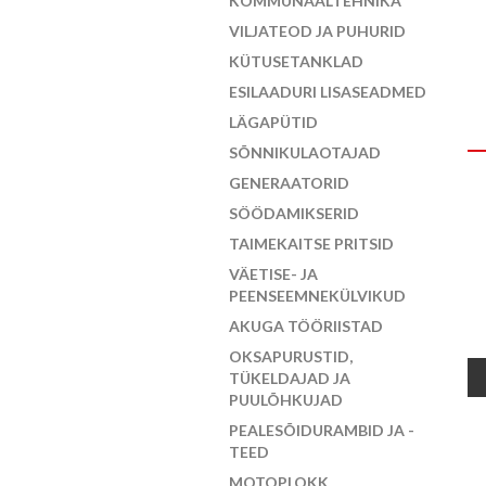
KOMMUNAALTEHNIKA
VILJATEOD JA PUHURID
KÜTUSETANKLAD
ESILAADURI LISASEADMED
LÄGAPÜTID
SÕNNIKULAOTAJAD
GENERAATORID
SÖÖDAMIKSERID
TAIMEKAITSE PRITSID
VÄETISE- JA
PEENSEEMNEKÜLVIKUD
AKUGA TÖÖRIISTAD
OKSAPURUSTID,
TÜKELDAJAD JA
PUULÕHKUJAD
PEALESÕIDURAMBID JA -
TEED
MOTOPLOKK