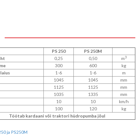
PS 250
PS 250M
3
aht
0,25
0,50
m
ime
300
600
kg
laius
1-6
1-6
m
1045
1045
mm
1125
1125
mm
1035
1335
mm
10
10
km/h
100
120
kg
Töötab kardaani või traktori hüdropumba jõul
250 ja PS250M