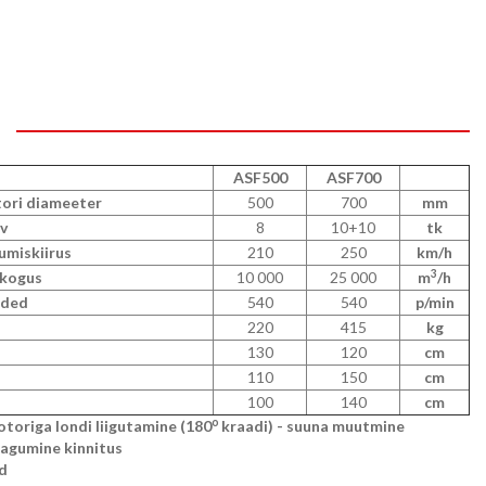
ASF500
ASF700
tori diameeter
500
700
mm
v
8
10+10
tk
umiskiirus
210
250
km/h
3
kogus
10 000
25 000
m
/h
rded
540
540
p/min
220
415
kg
130
120
cm
110
150
cm
100
140
cm
o
origa londi liigutamine (180
kraadi) - suuna muutmine
tagumine kinnitus
d