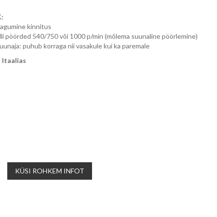
:
tagumine kinnitus
li pöörded 540/750 või 1000 p/min
(mõlema suunaline pöörlemine)
uunaja: puhub korraga nii vasakule kui ka paremale
Itaalias
KÜSI ROHKEM INFOT