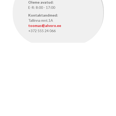
Oleme avatud:
E-R: 8:00 - 17:00
Kontaktandmed:
Tallinna mnt.1A
toomas@alvoro.ee
+372 555 24 066
ALVORO TALLINNAS
Oleme avatud:
E-R: 8:15 - 17:15
Kontaktandmed:
Pärnu mnt. 386, Tallinn
info@alvoro.ee
+372 50 46 286