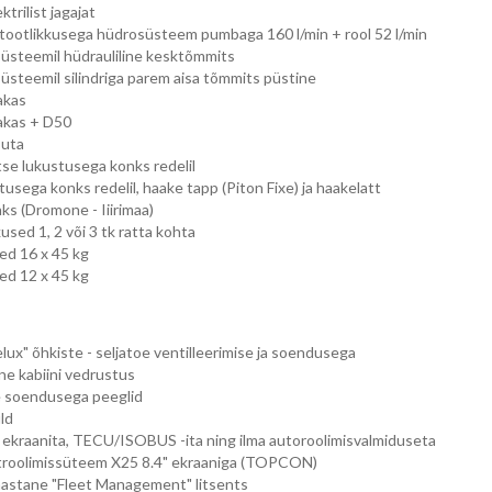
ktrilist jagajat
ootlikkusega hüdrosüsteem pumbaga 160 l/min + rool 52 l/min
üsteemil hüdrauliline kesktõmmits
üsteemil silindriga parem aisa tõmmits püstine
akas
kas + D50
suta
e lukustusega konks redelil
usega konks redelil, haake tapp (Piton Fixe) ja haakelatt
s (Dromone - Iiirimaa)
used 1, 2 või 3 tk ratta kohta
ed 16 x 45 kg
ed 12 x 45 kg
lux" õhkiste - seljatoe ventilleerimise ja soendusega
ine kabiini vedrustus
se soendusega peeglid
ld
ekraanita, TECU/ISOBUS -ita ning ilma autoroolimisvalmiduseta
roolimissüteem X25 8.4" ekraaniga (TOPCON)
 aastane "Fleet Management" litsents