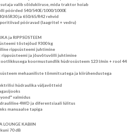
sutaja valib sõidukiiruse, mida traktor hoiab
lli pöörded 540/540E/1000/1000E
40/65R30 ja 650/65/R42 rehvid
poritiivad pööravad (laagritel + vedru)
KA ja RIPPSÜSTEEM
üsteemi tõstejõud 9300 kg
iline rippsüsteemi juhtimine
t rippsüsteemi ja jõuvõtuvõlli juhtimine
ootlikkusega koormustundlik hüdrosüsteem 123 l/min + rool 44
ippsüsteem mehaaniliste tõmmitsatega ja kiirühendustega
lektrilisi hüdraulika väljavõtteid
tagasijooks
yond" valmidus
rauliline 4WD ja diferentsiaali lülitus
onks manuaalse tapiga
A LOUNGE KABIIN
kuni 70 dB