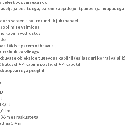
v teleskoopvarrega rool
laselja ja pea toega; parem käepide juhtpaneeli ja nuppudega
ouch screen - puutetundlik juhtpaneel
roolimise valmidus
ne kabiini vedrustus
ade
hes tükis - parem nähtavus
tuseluuk kardinaga
kuvate objektide tugevdus kabiinil (esilaaduri korral vajalik)
0 katusel + 4 kabiini postidel + 4 kapotil
eskoopvarrega peeglid
t
D
 t
13,0 t
,04 m
,36 m esiraskustega
adius
5,4 m