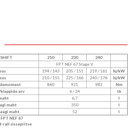
-SHIFT
210
230
240
FPT NEF 67 Stage V
sus
194 / 143
205 / 151
219 / 161
hj/kW
sus
210 / 155
225 / 166
240 / 176
hj/kW
ndemoment
860
921
983
Nm
/klappide arv
6 / 24
tk
maht
6,7
l
agi maht
350
l
paagi maht
52
l
FPT NEF 67
ail sissepritse