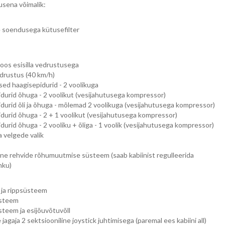
usena võimalik:
se soendusega kütusefilter
oos esisilla vedrustusega
edrustus (40 km/h)
ised haagisepidurid - 2 voolikuga
durid õhuga - 2 voolikut (vesijahutusega kompressor)
durid õli ja õhuga - mõlemad 2 voolikuga (vesijahutusega kompressor)
durid õhuga - 2 + 1 voolikut (vesijahutusega kompressor)
durid õhuga - 2 vooliku + õliga - 1 voolik (vesijahutusega kompressor)
a velgede valik
ne rehvide rõhumuutmise süsteem (saab kabiinist regulleerida
hku)
 ja rippsüsteem
üsteem
steem ja esijõuvõtuvõll
agaja 2 sektsiooniline joystick juhtimisega (paremal ees kabiini all)