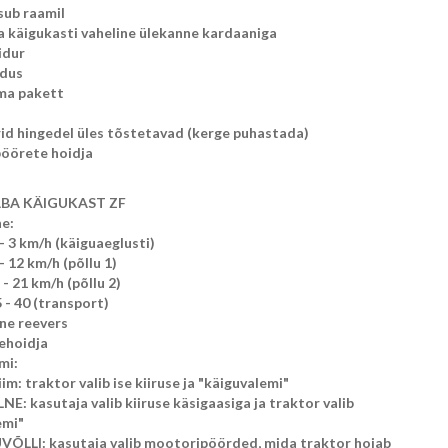
ub raamil
a käigukasti vaheline ülekanne kardaaniga
idur
ndus
ma pakett
id hingedel üles tõstetavad (kerge puhastada)
öörete hoidja
BA KÄIGUKAST ZF
ne:
5 - 3 km/h (käiguaeglusti)
 - 12 km/h (põllu 1)
5 - 21 km/h (põllu 2)
5 - 40 (transport)
ine reevers
sehoidja
mi:
m: traktor valib ise kiiruse ja "käiguvalemi"
: kasutaja valib kiiruse käsigaasiga ja traktor valib
emi"
LLI: kasutaja valib mootoripöörded, mida traktor hoiab