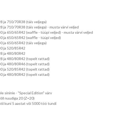
 ja 710/70R38 (täis veljega)
 ja 710/70R38 (täis veljega) - musta värvi veljed
 ja 650/65R42 (waffle - tüüpi veljed) - musta värvi veljed
 ja 650/65R42 (waffle - tüüpi veljed)
 ja 650/65R42 (täis veljega)
0 ja 520/85R42
8 ja 480/80R42
 ja 480/80R42 (topelt rattad)
 ja 480/80R46 (topelt rattad)
 ja 520/85R42 (topelt rattad)
 ja 480/80R42 (topelt rattad)
le sininie - "Special Edition" värv
õll nuudiga 20 (Z=20)
tii kuni 5 aastat või 5000 töö tundi