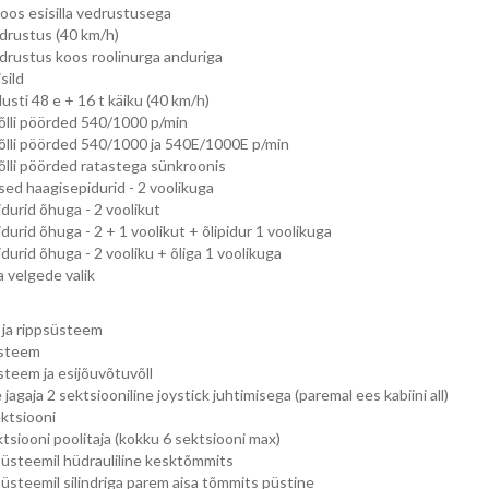
oos esisilla vedrustusega
edrustus (40 km/h)
vedrustus koos roolinurga anduriga
sild
usti 48 e + 16 t käiku (40 km/h)
lli pöörded 540/1000 p/min
lli pöörded 540/1000 ja 540E/1000E p/min
lli pöörded ratastega sünkroonis
ised haagisepidurid - 2 voolikuga
durid õhuga - 2 voolikut
urid õhuga - 2 + 1 voolikut + õlipidur 1 voolikuga
durid õhuga - 2 vooliku + õliga 1 voolikuga
a velgede valik
 ja rippsüsteem
üsteem
steem ja esijõuvõtuvõll
agaja 2 sektsiooniline joystick juhtimisega (paremal ees kabiini all)
ektsiooni
ktsiooni poolitaja (kokku 6 sektsiooni max)
üsteemil hüdrauliline kesktõmmits
üsteemil silindriga parem aisa tõmmits püstine