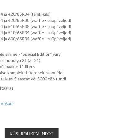
 ja 420/85R34 (tähik-kilp)
 ja 420/85R38 (waffle - tüüpi veljed)
 ja 540/65R38 (waffle - tüüpi veljed)
 ja 540/65R34 (waffle - tüüpi veljed)
 ja 600/65R34 (waffle - tüüpi veljed)
le sininie - "Special Edition" värv
õll nuudiga 21 (Z=21)
õlipaak + 11 liters
ise komplekt hüdrosektsioonidel
tii kuni 5 aastat või 5000 töö tundi
taalias
brošüür
KÜSI ROHKEM INFOT