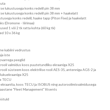
suta
e lukustusega konks redelil pin 38 mm
e lukustusega konks redelil pin 38 mm + haakelatt
tusega konks redelil, haake tapp (Piton Fixe) ja haakelatt
s (Dromone - Iiirimaa)
sed 1 või 2 tk ratta kohta (60 kg tk)
ed 10 x 36 kg
ne kabiini vedrustus
ja iste
pvarrega peeglid
ooli valmidus koos puutetundliku ekraaniga X25
ooli süsteem koos elektrilise rooli AES-35, antenniga AGS-2 ja
lukuekraaniga X25
ja TECU
ekraanita, koos TECU ja ISOBUS ning autoroolimisvalmidusega
 5 aastane "Fleet Management" litsents
d
öötuld