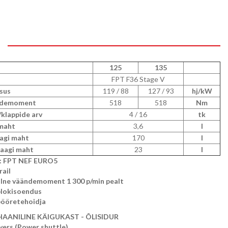
125
135
FPT F36 Stage V
sus
119 / 88
127 / 93
hj/kW
ndemoment
518
518
Nm
/klappide arv
4 / 16
tk
maht
3,6
l
agi maht
170
l
paagi maht
23
l
 FPT NEF EURO5
ail
ne väändemoment 1 300 p/min pealt
plokisoendus
pööretehoidja
ANILINE KÄIGUKAST - ÕLISIDUR
ers (Power shuttle)