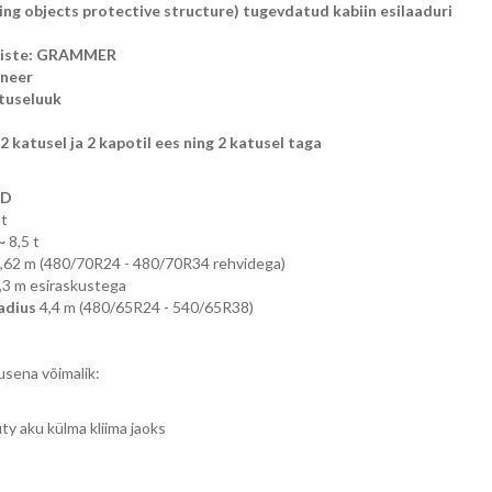
ing objects protective structure) tugevdatud kabiin esilaaduri
kiste: GRAMMER
oneer
tuseluuk
2 katusel ja 2 kapotil ees ning 2 katusel taga
D
 t
 ~
8,5 t
,62 m (480/70R24 - 480/70R34 rehvidega)
,3 m esiraskustega
adius
4,4 m (480/65R24 - 540/65R38)
usena võimalik:
y aku külma kliima jaoks