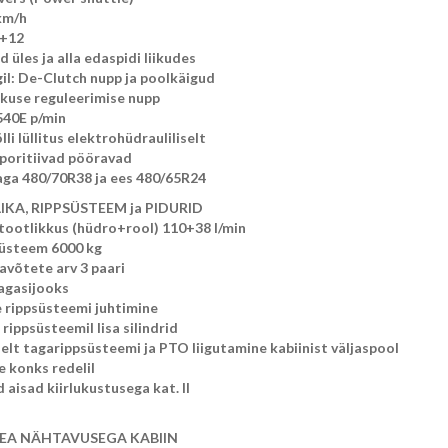
 km/h
6+12
 üles ja alla edaspidi liikudes
il: De-Clutch nupp ja poolkäigud
skuse reguleerimise nupp
40E p/min
li lüllitus elektrohüdrauliliselt
poritiivad pööravad
aga 480/70R38 ja ees 480/65R24
KA, RIPPSÜSTEEM ja PIDURID
ootlikkus (hüdro+rool) 110+38 l/min
üsteem 6000 kg
avõtete arv 3 paari
tagasijooks
e rippsüsteemi juhtimine
rippsüsteemil lisa silindrid
elt tagarippsüsteemi ja PTO liigutamine kabiinist väljaspool
 konks redelil
aisad kiirlukustusega kat. II
HEA NÄHTAVUSEGA KABIIN