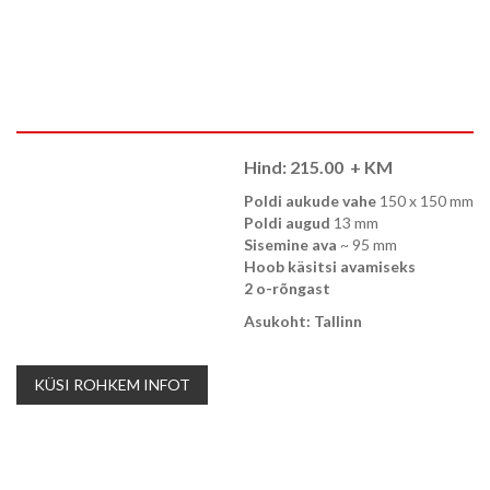
Hind:
215.00
+ KM
Poldi aukude vahe
150 x 150 mm
Poldi augud
13 mm
Sisemine ava
~ 95 mm
Hoob käsitsi avamiseks
2 o-rõngast
Asukoht: Tallinn
KÜSI ROHKEM INFOT