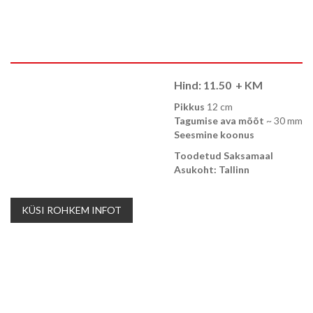
Hind:
11.50
+ KM
Pikkus
12 cm
Tagumise ava mõõt
~ 30 mm
Seesmine koonus
Toodetud Saksamaal
Asukoht: Tallinn
KÜSI ROHKEM INFOT