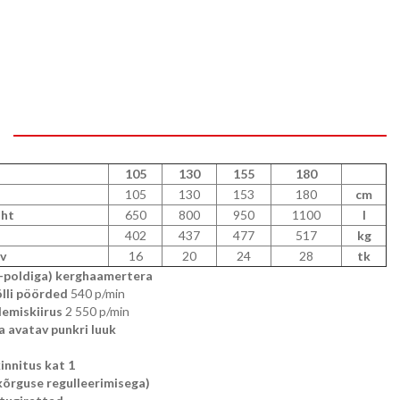
105
130
155
180
105
130
153
180
cm
aht
650
800
950
1100
l
402
437
477
517
kg
v
16
20
24
28
tk
-poldiga) kerghaamertera
lli pöörded
540
p/min
lemiskiirus
2 550 p/min
ga avatav punkri luuk
innitus kat 1
(kõrguse regulleerimisega)