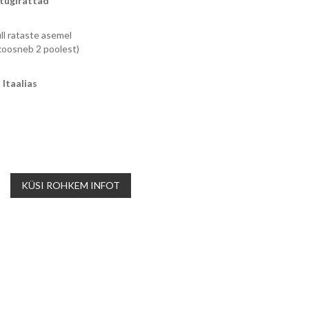
tugirattad
ll rataste asemel
koosneb 2 poolest)
Itaalias
KÜSI ROHKEM INFOT