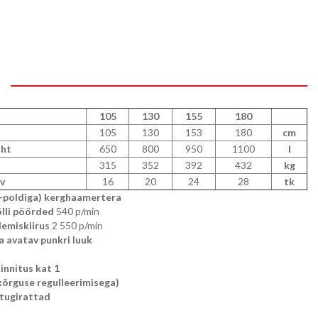
105
130
155
180
105
130
153
180
cm
aht
650
800
950
1100
l
315
352
392
432
kg
v
16
20
24
28
tk
-poldiga) kerghaamertera
lli pöörded
540
p/min
lemiskiirus
2 550 p/min
ga avatav punkri luuk
innitus kat 1
(kõrguse regulleerimisega)
tugirattad