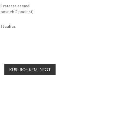
ll rataste asemel
koosneb 2 poolest)
Itaalias
KÜSI ROHKEM INFOT