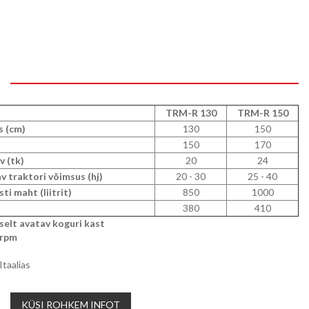
TRM-R 130
TRM-R 150
s (cm)
130
150
)
150
170
v (tk)
20
24
v traktori võimsus (hj)
20 - 30
25 - 40
ti maht (liitrit)
850
1000
380
410
selt avatav koguri kast
 rpm
taalias
KÜSI ROHKEM INFOT