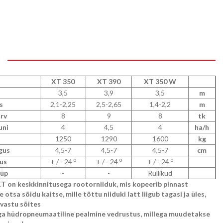
XT 350
XT 390
XT 350 W
3,5
3,9
3,5
m
s
2,1-2,25
2,5-2,65
1,4-2,2
m
rv
8
9
8
tk
uni
4
4,5
4
ha/h
1250
1290
1600
kg
gus
4,5-7
4,5-7
4,5-7
cm
o
o
o
vus
+ / - 24
+ / - 24
+ / - 24
üüp
-
-
Rullikud
 on keskkinnitusega rootorniiduk, mis kopeerib pinnast
 otsa sõidu kaitse, mille tõttu niiduki latt liigub tagasi ja üles,
 vastu sõites
ga hüdropneumaatiline pealmine vedrustus, millega muudetakse