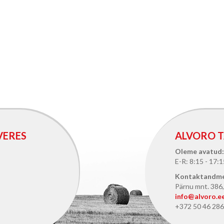
VERES
ALVORO T
Oleme avatud:
E-R: 8:15 - 17:1
Kontaktandm
Pärnu mnt. 386, 
info@alvoro.e
+372 50 46 286