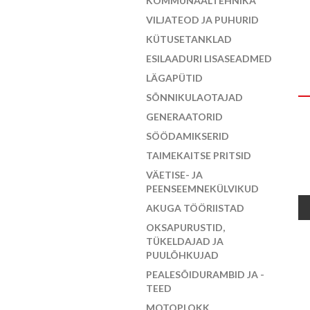
KOMMUNAALTEHNIKA
VILJATEOD JA PUHURID
KÜTUSETANKLAD
ESILAADURI LISASEADMED
LÄGAPÜTID
SÕNNIKULAOTAJAD
GENERAATORID
SÖÖDAMIKSERID
TAIMEKAITSE PRITSID
VÄETISE- JA
PEENSEEMNEKÜLVIKUD
AKUGA TÖÖRIISTAD
OKSAPURUSTID,
TÜKELDAJAD JA
PUULÕHKUJAD
PEALESÕIDURAMBID JA -
TEED
MOTOPLOKK