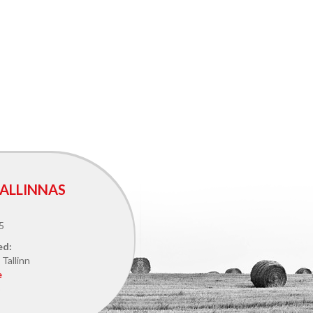
ALLINNAS
5
ed:
Tallinn
e