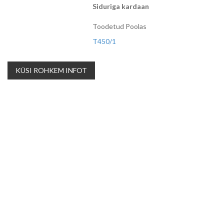
Siduriga kardaan
Toodetud Poolas
T450/1
KÜSI ROHKEM INFOT