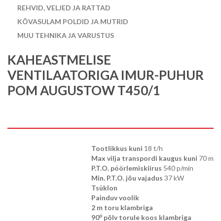
REHVID, VELJED JA RATTAD
KÕVASULAM POLDID JA MUTRID
MUU TEHNIKA JA VARUSTUS
KAHEASTMELISE
VENTILAATORIGA IMUR-PUHUR
POM AUGUSTOW T450/1
Tootlikkus kuni
18 t/h
Max vilja transpordi kaugus kuni
70 m
P.T.O. pöörlemiskiirus
540 p/min
Min. P.T.O. jõu vajadus
37 kW
Tsüklon
Painduv voolik
2 m toru klambriga
o
90
põlv torule koos klambriga