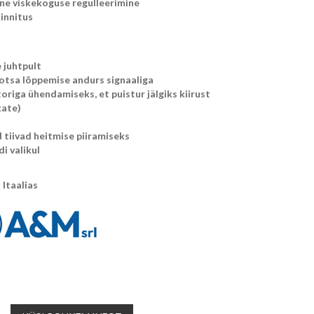
ine viskekoguse regulleerimine
kinnitus
e juhtpult
 otsa lõppemise andurs signaaliga
origa ühendamiseks, et puistur jälgiks kiirust
kate)
 tiivad heitmise piiramiseks
di valikul
Itaalias