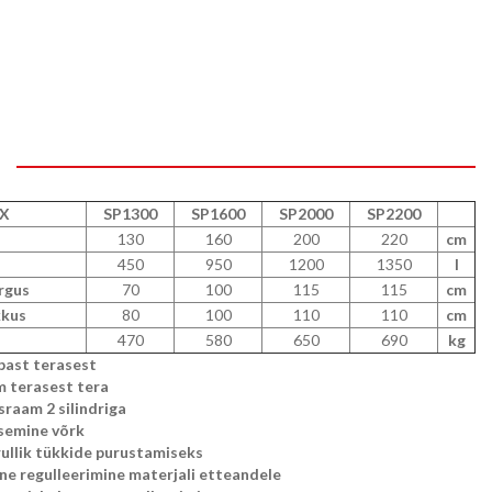
X
SP1300
SP1600
SP2000
SP2200
130
160
200
220
cm
450
950
1200
1350
l
rgus
70
100
115
115
cm
kkus
80
100
110
110
cm
470
580
650
690
kg
ast terasest
 terasest tera
sraam 2 silindriga
isemine võrk
rullik tükkide purustamiseks
ine regulleerimine materjali etteandele