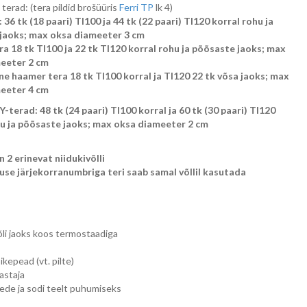
terad: (tera pildid brošüüris
Ferri TP
lk 4)
: 36 tk (18 paari) TI100 ja 44 tk (22 paari) TI120 korral rohu ja
jaoks; max oksa diameeter 3 cm
ra 18 tk TI100 ja 22 tk TI120 korral rohu ja põõsaste jaoks; max
eeter 2 cm
ine haamer tera 18 tk TI100 korral ja TI120 22 tk võsa jaoks; max
eeter 4 cm
Y-terad: 48 tk (24 paari) TI100 korral ja 60 tk (30 paari) TI120
hu ja põõsaste jaoks; max oksa diameeter 2 cm
on 2 erinevat niidukivõlli
use järjekorranumbriga teri saab samal võllil kasutada
õli jaoks koos termostaadiga
ikepead (vt. pilte)
astaja
ede ja sodi teelt puhumiseks