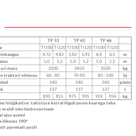
TP 51
TP 61
TP 66
a
TI100
TI120
TI100
TI120
TI100
TI120
miskaugus
4,72
4,82
5,82
5,92
6,4
6,5
m
aius
1,0
1,2
1,0
1,2
1,0
1,2
m
tori mass
3200
3450
3500
kg
v traktori võimsus
60 - 80
70-90
80 - 100
hj
rded
540
540
540
p/min
ak
137
137
137
l
830
855
875
905
924
954
kg
ne löögikaitse: takistuse korral liigub poom kaarega taha
t eraldi olev hüdrosüsteem
al ujuv asend
 liikuvus 190°
nult paremalt poolt