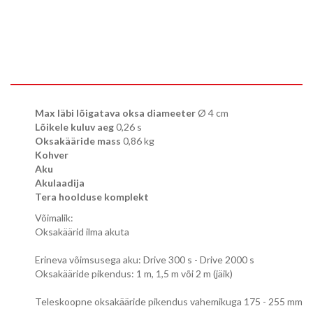
Max läbi lõigatava oksa diameeter
Ø 4 cm
Lõikele kuluv aeg
0,26 s
Oksakääride mass
0,86 kg
Kohver
Aku
Akulaadija
Tera hoolduse komplekt
Võimalik:
Oksakäärid ilma akuta
Erineva võimsusega aku: Drive 300 s - Drive 2000 s
Oksakääride pikendus: 1 m, 1,5 m või 2 m (jäik)
Teleskoopne oksakääride pikendus
vahemikuga 175 - 255 mm