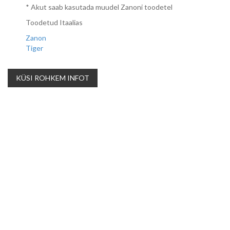
* Akut saab kasutada muudel Zanoni toodetel
Toodetud Itaalias
Zanon
Tiger
KÜSI ROHKEM INFOT