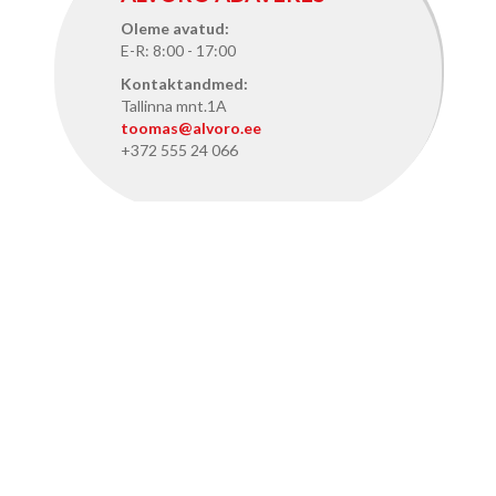
Oleme avatud:
E-R: 8:00 - 17:00
Kontaktandmed:
Tallinna mnt.1A
toomas@alvoro.ee
+372 555 24 066
ALVORO TALLINNAS
Oleme avatud:
E-R: 8:15 - 17:15
Kontaktandmed:
Pärnu mnt. 386, Tallinn
info@alvoro.ee
+372 50 46 286