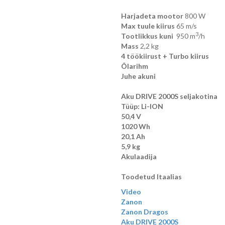
Harjadeta mootor
800 W
Max tuule kiirus
65 m/s
3
Tootlikkus kuni
950 m
/h
Mass
2,2 kg
4 töökiirust + Turbo kiirus
Õlarihm
Juhe akuni
Aku DRIVE 2000S seljakotina
Tüüp: Li-ION
50,4 V
1020 Wh
20,1 Ah
5,9 kg
Akulaadija
Toodetud Itaalias
Video
Zanon
Zanon Dragos
Aku DRIVE 2000S