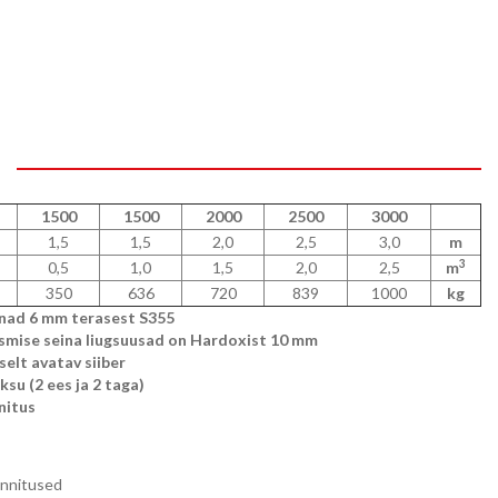
1500
1500
2000
2500
3000
1,5
1,5
2,0
2,5
3,0
m
3
0,5
1,0
1,5
2,0
2,5
m
350
636
720
839
1000
kg
inad 6 mm terasest S355
esmise seina liugsuusad on Hardoxist 10 mm
selt avatav siiber
ksu (2 ees ja 2 taga)
nitus
innitused