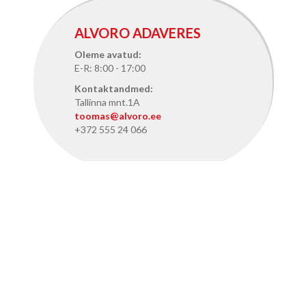
ALVORO ADAVERES
Oleme avatud:
E-R: 8:00 - 17:00
Kontaktandmed:
Tallinna mnt.1A
toomas@alvoro.ee
+372 555 24 066
ALVORO TALLINNAS
Oleme avatud:
E-R: 8:15 - 17:15
Kontaktandmed:
Pärnu mnt. 386, Tallinn
info@alvoro.ee