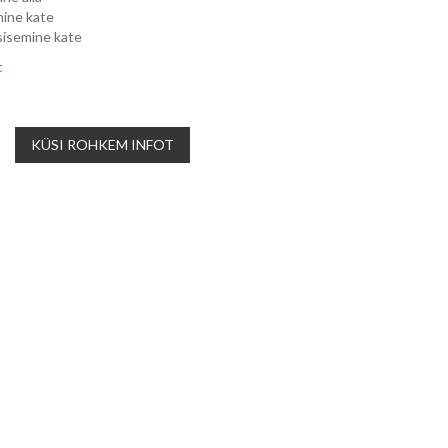
mine kate
isemine kate
t
KÜSI ROHKEM INFOT