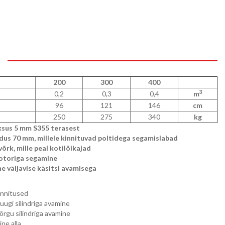
200
300
400
3
0,2
0,3
0,4
m
96
121
146
cm
250
275
340
kg
ksus 5 mm S355 terasest
edus 70 mm, millele kinnituvad poltidega segamislabad
õrk, mille peal kotilõikajad
toriga segamine
e väljavise käsitsi avamisega
innitused
luugi silindriga avamine
õrgu silindriga avamine
ine alla