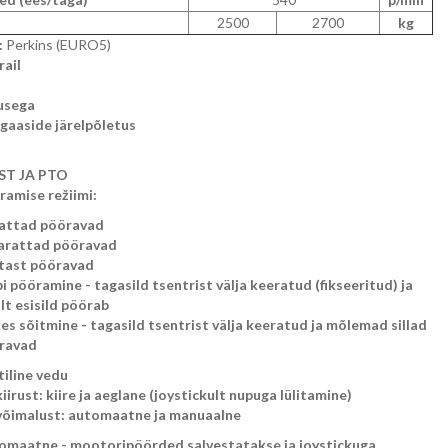
2500
2700
kg
:
Perkins (EURO5)
ail
usega
tgaaside järelpõletus
ST JA PTO
ramise režiimi:
rattad pööravad
arattad pööravad
atast pööravad
i pööramine - tagasild tsentrist välja keeratud (fikseeritud) ja
lt esisild pöörab
es sõitmine - tagasild tsentrist välja keeratud ja mõlemad sillad
ravad
iline vedu
kiirust: kiire ja aeglane (joystickult nupuga lülitamine)
svõimalust: automaatne ja manuaalne
omaatne - mootoripöörded salvestatakse ja joystickuga