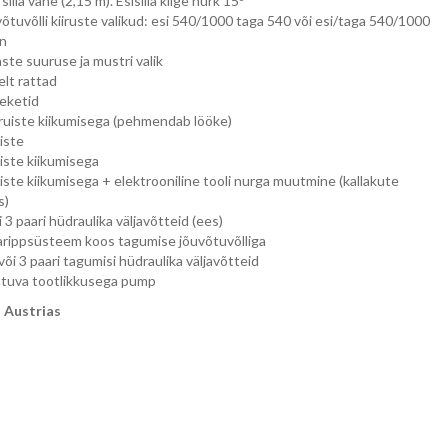
 silla vahe (2,15 m). Esisilla kiige nurk 15
õtuvõlli kiiruste valikud: esi 540/1000 taga 540 või esi/taga 540/1000
in
ste suuruse ja mustri valik
lt rattad
eketid
uiste kiikumisega (pehmendab lööke)
iste
ste kiikumisega
ste kiikumisega + elektrooniline tooli nurga muutmine (kallakute
s)
i 3 paari hüdraulika väljavõtteid (ees)
rippsüsteem koos tagumise jõuvõtuvõlliga
 või 3 paari tagumisi hüdraulika väljavõtteid
tuva tootlikkusega pump
 Austrias