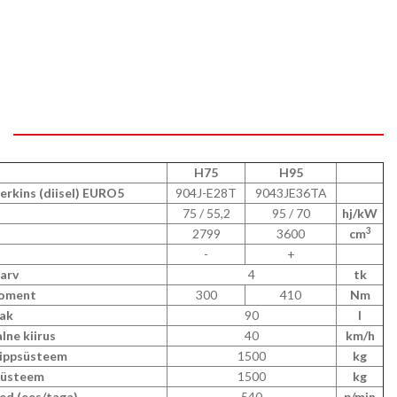
H75
H95
rkins (diisel) EURO5
904J-E28T
9043JE36TA
75 / 55,2
95 / 70
hj/kW
3
2799
3600
cm
-
+
 arv
4
tk
oment
300
410
Nm
ak
90
l
ne kiirus
40
km/h
rippsüsteem
1500
kg
süsteem
1500
kg
ed (ees/taga)
540
p/min