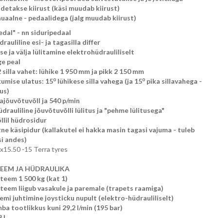
detakse kiirust (käsi muudab kiirust)
uaalne - pedaalidega
(jalg muudab kiirust)
edal" - nn siduripedaal
rauliline esi- ja tagasilla differ
isse ja välja lülitamine elektrohüdrauliliselt
ge peal
 silla vahet: lühike 1 950 mm ja pikk 2 150 mm
o
o
ikumise ulatus: 15
lühikese silla vahega (ja 15
pika sillavahega -
us)
gajõuvõtuvõll ja 540 p/min
drauliline jõuvõtuvõlli lülitus ja "pehme lülitusega"
llil hüdrosidur
e käsipidur (kallakutel ei hakka masin tagasi vajuma - tuleb
i andes)
x15.50 -15 Terra tyres
TEEM JA HÜDRAULIKA
teem 1 500 kg (kat 1)
steem liigub vasakule ja paremale (trapets raamiga)
mi juhtimine joysticku nupult (elektro-hüdrauliliselt)
a tootlikkus kuni 29,2 l/min (195 bar)
 l