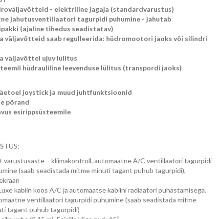
roväljavõtteid - elektriline jagaja (standardvarustus)
e jahutusventillaatori tagurpidi puhumine - jahutab
pakki (ajaline tihedus seadistatav)
 väljavõtteid saab regulleerida: hüdromootori jaoks või silindri
 väljavõttel ujuv lülitus
teemil hüdrauliline leevenduse lülitus (transpordi jaoks)
äetoel joystick ja muud juhtfunktsioonid
ile põrand
vus esirippsüsteemile
STUS:
varustusaste - kliimakontroll, automaatne A/C ventillaatori tagurpidi
mine (saab seadistada mitme minuti tagant puhub tagurpidi),
ekraan
uxe kabiin koos A/C ja automaatse kabiini radiaatori puhastamisega.
maatne ventillaatori tagurpidi puhumine (saab seadistada mitme
ti tagant puhub tagurpidi)
o