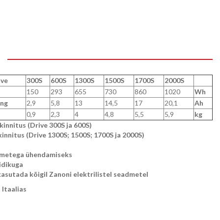
ive
300S
600S
1300S
1500S
1700S
2000S
150
293
655
730
860
1020
Wh
eng
2,9
5,8
13
14,5
17
20,1
Ah
0,9
2,3
4
4,8
5,5
5,9
kg
innitus (Drive 300S ja 600S)
kinnitus (Drive 1300S; 1500S; 1700S ja 2000S)
dmetega ühendamiseks
idikuga
kasutada kõigil Zanoni elektrilistel seadmetel
Itaalias