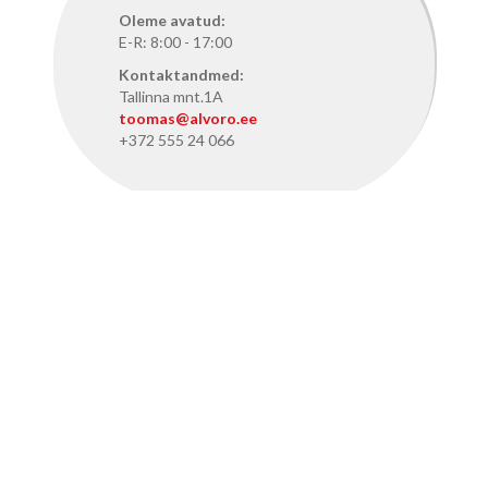
Oleme avatud:
E-R: 8:00 - 17:00
Kontaktandmed:
Tallinna mnt.1A
toomas@alvoro.ee
+372 555 24 066
ALVORO TALLINNAS
Oleme avatud:
E-R: 8:15 - 17:15
Kontaktandmed:
Pärnu mnt. 386, Tallinn
info@alvoro.ee
+372 50 46 286